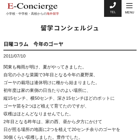
TEL
MENU
小学校・中学校・高校からの
海外留学
留学コンシェルジュ
日曜コラム 今年のゴーヤ
2011/07/10
関東も梅雨が明け、夏がやってきました。
自宅の小さな菜園で3年目となる今年の夏野菜、
ゴーヤの栽培は連休明けに種から始まりました。
初年度は家の東側の日当たりのよい場所に、
縦15センチ、横50センチ、深さ15センチほどのポットに
ゴーヤ苗を2つほど植えて育てたのですが、
収穫はほとんどなりませんでした。
2年目となる昨年は、家の西、昼から夕方にかけて
日が照る場所の地面に2つを植えて20センチ余りのゴーヤを
30個くらい収穫しました。豊作でした。