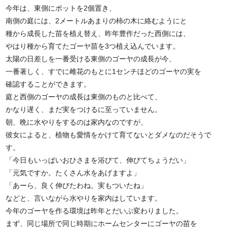
今年は、東側にポットを2個置き、
南側の庭には、2メートルあまりの柿の木に絡むようにと
種から成長した苗を植え替え、昨年豊作だった西側には、
やはり種から育てたゴーヤ苗を3つ植え込んでいます。
太陽の日差しを一番受ける東側のゴーヤの成長が今、
一番著しく、すでに雌花のもとに1センチほどのゴーヤの実を
確認することができます。
庭と西側のゴーヤの成長は東側のものと比べて、
かなり遅く、まだ実をつけるに至っていません。
朝、晩に水やりをするのは家内なのですが、
彼女によると、植物も愛情をかけて育てないとダメなのだそうで
す。
「今日もいっぱいおひさまを浴びて、伸びてちょうだい」
「元気ですか。たくさん水をあげますよ」
「あーら、良く伸びたわね。実もついたね」
などと、言いながら水やりを家内はしています。
今年のゴーヤを作る環境は昨年とだいぶ変わりました。
まず、同じ場所で同じ時期にホームセンターにゴーヤの苗を