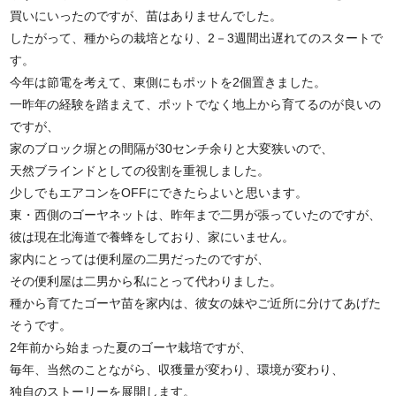
買いにいったのですが、苗はありませんでした。
したがって、種からの栽培となり、2－3週間出遅れてのスタートで
す。
今年は節電を考えて、東側にもポットを2個置きました。
一昨年の経験を踏まえて、ポットでなく地上から育てるのが良いの
ですが、
家のブロック塀との間隔が30センチ余りと大変狭いので、
天然ブラインドとしての役割を重視しました。
少しでもエアコンをOFFにできたらよいと思います。
東・西側のゴーヤネットは、昨年まで二男が張っていたのですが、
彼は現在北海道で養蜂をしており、家にいません。
家内にとっては便利屋の二男だったのですが、
その便利屋は二男から私にとって代わりました。
種から育てたゴーヤ苗を家内は、彼女の妹やご近所に分けてあげた
そうです。
2年前から始まった夏のゴーヤ栽培ですが、
毎年、当然のことながら、収獲量が変わり、環境が変わり、
独自のストーリーを展開します。