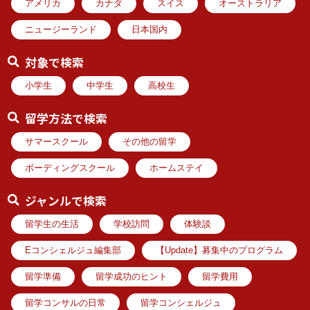
アメリカ
カナダ
スイス
オーストラリア
ニュージーランド
日本国内
対象で検索
小学生
中学生
高校生
留学方法で検索
サマースクール
その他の留学
ボーディングスクール
ホームステイ
ジャンルで検索
留学生の生活
学校訪問
体験談
Eコンシェルジュ編集部
【Update】募集中のプログラム
留学準備
留学成功のヒント
留学費用
留学コンサルの日常
留学コンシェルジュ