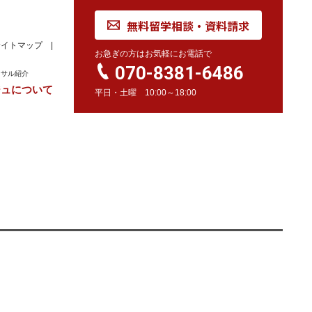
無料留学相談・資料請求
サイトマップ
お急ぎの方はお気軽にお電話で
070-8381-6486
ンサル紹介
ジュについて
平日・土曜 10:00～18:00
れ
学校訪問同行サービス
留学 Movie
カナダ
オーストラリア
留学情報
学校情報
留学情報
学校情報
スイス
留学情報
学校情報