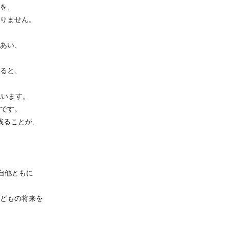
を、
りません。
あい、
ると、
と思います。
です。
残ることが、
が自他ともに
どもの将来を