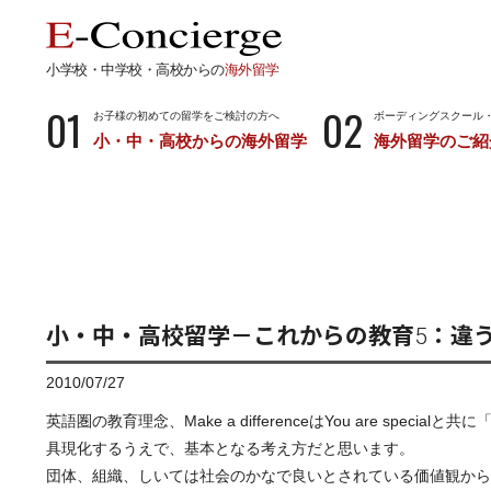
小学校・中学校・高校からの
海外留学
01
02
お子様の初めての留学をご検討の方へ
ボーディングスクール
小・中・高校からの海外留学
海外留学のご紹
長期留学
短期留
小学校・中学校・高校からの留学
留学サポートの
ボーディングスクールとは…
サマース
小学生からのボーディングスクール
中学生からのボーディングスクール
小・中・高校留学－これからの教育5：違
高校生からのボーディングスクール
2010/07/27
英語圏の教育理念、Make a differenceはYou are special
具現化するうえで、基本となる考え方だと思います。
団体、組織、しいては社会のかなで良いとされている価値観から