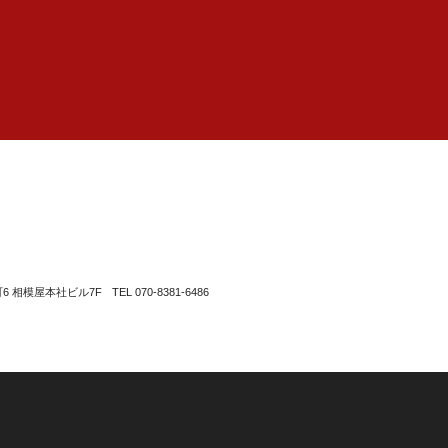
町6 相模屋本社ビル7F
TEL 070-8381-6486