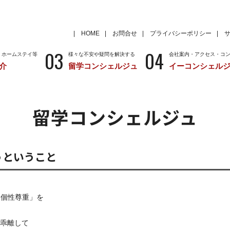
HOME
お問合せ
プライバシーポリシー
03
04
・ホームステイ等
様々な不安や疑問を解決する
会社案内・アクセス・コ
介
留学コンシェルジュ
イーコンシェル
学
いろいろな海外留学先
～国から留学先を考える
特徴
留学サポートの種類と料金
留学サポートの流
留学コンシェルジュ
クール
アメリカ
留学情報
学校情報
ニュージーランド
留学情報
学校情報
うということ
と共に「個性尊重」を
乖離して