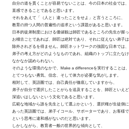
自分の道を貫くことが容易でないことは、今の日本の社会では、
直感できることであると思います。
それをあえて「（人と）違ったことをせよ」と言うところに、
教育の持つ人間の普遍性の追求という課題があると思います。
日本的徒弟制度における価値観は師匠であるところの先生が握っ
お稽古ごとであれば、師匠は絶対であり、それに従えない弟子は
除外されざるを得ません。師匠ネットワークの強固な日本では、
弟子の考え方がどのようなものであれ、組織のトップに立たなけ
なかなか認められない。
そのような環境のなかで、Make a differenceを実行することは
とてつもない勇気、信念、そして体力が必要な気がします。
相対して、英語圏では、自己責任が徹底していますから、
弟子が自分で選択したことがらを追及することを、師匠といえど
深追いはしないという文化であると思います。
広範な地域から誰を先生として選ぶかという、選択権が生徒側に
あった英語圏では、弟子イコール、サポーターであり、お客様で
という思考に違和感がないのだと思います。
しかしながら、教育者一般の世界的な傾向として、