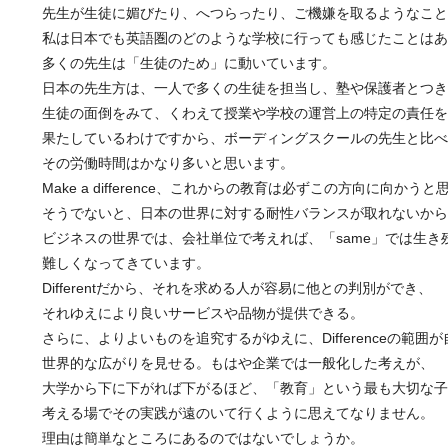
先生が生徒に媚びたり、へつらったり、ご機嫌を取るようなこと
私は日本でも英語圏のどのような学校に行っても感じたことはあ
多くの先生は「生徒のため」に動いています。
日本の先生方は、一人で多くの生徒を担当し、塾や保護者とつき
生徒の面倒をみて、くわえて授業や学校の運営上の特定の責任を
果たしているわけですから、ボーディングスクールの先生と比べ
その労働時間はかなり多いと思います。
Make a difference、これからの教育は必ずこの方向に向かう
そうでないと、日本の世界に対する耐性バランスが取れないから
ビジネスの世界では、会社単位で考えれば、「same」では生き
難しくなってきています。
Differentだから、それを求める人が容易に他との判別ができ、
それゆえにより良いサービスや品物が提供できる。
さらに、よりよいものを追究するがゆえに、Differenceの範囲
世界的な広がりを見せる。もはや企業では一般化した考えが、
大学から下に下がれば下がるほど、「教育」という最も大切な子
考える場でその実践が遠のいて行くように思えてなりません。
理由は簡単なところにあるのではないでしょうか。