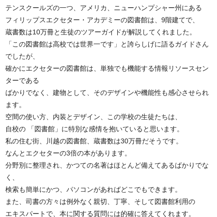
テンスクールズの一つ、アメリカ、ニューハンプシャー州にある
フィリップスエクセター・アカデミーの図書館は、9階建てで、
蔵書数は10万冊と生徒のツアーガイドが解説してくれました。
「この図書館は高校では世界一です」と誇らしげに語るガイドさん
でしたが、
確かにエクセターの図書館は、単独でも機能する情報リソースセン
ターである
ばかりでなく、建物として、そのデザインや機能性も感心させられ
ます。
空間の使い方、内装とデザイン、この学校の生徒たちは、
自校の 「図書館」に特別な感情を抱いていると思います。
私の住む街、川越の図書館、蔵書数は30万冊だそうです。
なんとエクセターの3倍の本があります。
分野別に整理され、かつての名著はほとんど備えてあるばかりでな
く、
検索も簡単にかつ、パソコンがあればどこでもできます。
また、司書の方々は例外なく親切、丁寧、そして図書館利用の
エキスパートで、本に関する質問には的確に答えてくれます。