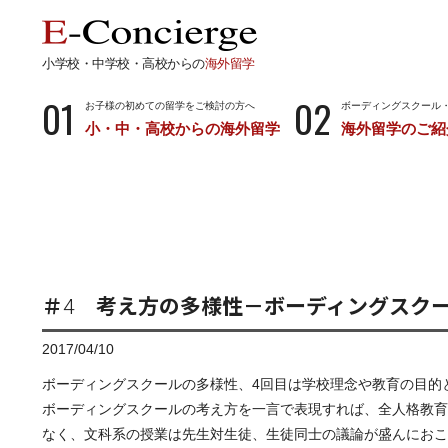
小学校・中学校・高校からの
海外留学
01
02
お子様の初めての留学をご検討の方へ
ボーディングスクール
小・中・高校からの海外留学
海外留学のご紹
長期留学
短期留
小学校・中学校・高校からの留学
留学サポートの
ボーディングスクールとは…
サマース
小学生からのボーディングスクール
中学生からのボーディングスクール
＃4 考え方の多様性－ボーディングスク
高校生からのボーディングスクール
2017/04/10
ボーディングスクールの多様性、4回目は学校理念や教育の目的
ボーディングスクールの考え方を一言で表現すれば、全人格教育
なく、文科系の授業は先生対生徒、生徒同士の議論が盛んにおこ