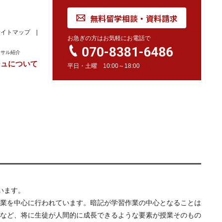
無料留学相談・資料請求
サイトマップ
お急ぎの方はお気軽にお電話で
070-8381-6486
ンサル紹介
ジュについて
平日・土曜 10:00～18:00
れ
学校訪問同行サービス
留学 Movie
カナダ
オーストラリア
留学情報
学校情報
留学情報
学校情報
スイス
留学情報
学校情報
います。
業を中心に行われています。暗記が学習作業の中心となることは
など、将に生徒が人間的に成長できるような要素が授業そのもの