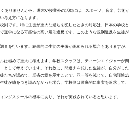
ありませんから、週末や授業外の活動には、スポーツ、音楽、芸術ががっちり
い考え方になります。
校則です。特に生徒が重大な過ちを犯したときの対応は、日本の学校と
で退学になる可能性の高い規則違反です。このような規則違反を生徒が
調査を行います。結果的に生徒の主張が認められる場合もありますが、
ルは極めて重大に考えます。学校スタッフは、ティーンエイジャーが間
一として考えています。それ故に、間違えを犯した生徒が、自分がした
徒たちが認めて、反省の意を示すことで、罪一等を減じて、自宅謹慎1
生徒が嘘をつき認めなかった場合、学校側は徹底的に事実を追求して、
ィングスクールの根本にあり、それが実践されていると思います。