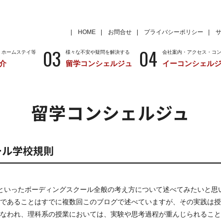
HOME
お問合せ
プライバシーポリシー
03
04
・ホームステイ等
様々な不安や疑問を解決する
会社案内・アクセス・コ
介
留学コンシェルジュ
イーコンシェル
学
いろいろな海外留学先
～国から留学先を考える
特徴
留学サポートの種類と料金
留学サポートの流
留学コンシェルジュ
クール
アメリカ
留学情報
学校情報
ニュージーランド
留学情報
学校情報
ール学校規則
といったボーディングスクール全般の考え方について述べてみたいと思
であることはすでに複数回このブログで述べていますが、その実践は授
なわれ、理科系の授業においては、実験や思考過程が重んじられること