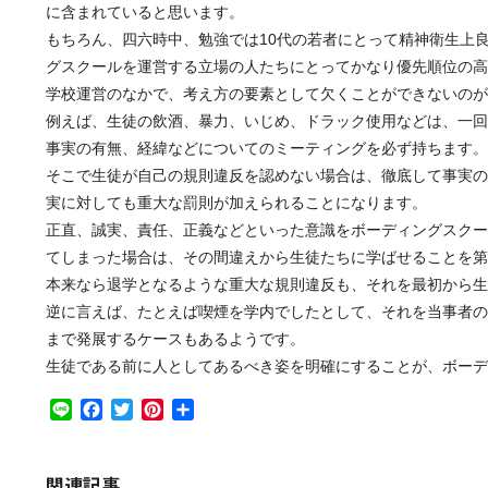
に含まれていると思います。
もちろん、四六時中、勉強では10代の若者にとって精神衛生上良く
グスクールを運営する立場の人たちにとってかなり優先順位の高
学校運営のなかで、考え方の要素として欠くことができないのが
例えば、生徒の飲酒、暴力、いじめ、ドラック使用などは、一回
事実の有無、経緯などについてのミーティングを必ず持ちます。
そこで生徒が自己の規則違反を認めない場合は、徹底して事実の
実に対しても重大な罰則が加えられることになります。
正直、誠実、責任、正義などといった意識をボーディングスクー
てしまった場合は、その間違えから生徒たちに学ばせることを第
本来なら退学となるような重大な規則違反も、それを最初から生
逆に言えば、たとえば喫煙を学内でしたとして、それを当事者の
まで発展するケースもあるようです。
生徒である前に人としてあるべき姿を明確にすることが、ボーデ
Line
Facebook
Twitter
Pinterest
共
有
関連記事