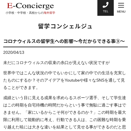
TEL
MENU
小学校・中学校・高校からの
海外留学
留学コンシェルジュ
コロナウィルスの留学生への影響〜今だからできる事③〜
2020/04/13
未だにコロナウィルスの収束の糸口が見えない状況ですが
世界中ではこんな状況の中でもいかにして家の中での生活を充実し
たものにするか？そのアイデアをYoutubeや様々なSNSを通して見
ることができます。
成績という目に見える成果を求めらるスポーツ選手、そして学生達
はこの時期を自宅待機の時間だからという事で無駄に過ごす事はで
きません。「家にいるからこそ何ができるのか？」この時期を最大
限に利用して能動的に考え、行動できる人は、この困難な時期を乗
り越えた暁には大きな違いを結果として見せる事ができるのだと思