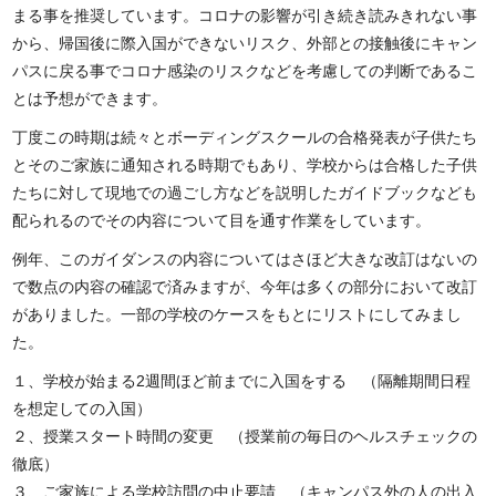
まる事を推奨しています。コロナの影響が引き続き読みきれない事
から、帰国後に際入国ができないリスク、外部との接触後にキャン
パスに戻る事でコロナ感染のリスクなどを考慮しての判断であるこ
とは予想ができます。
丁度この時期は続々とボーディングスクールの合格発表が子供たち
とそのご家族に通知される時期でもあり、学校からは合格した子供
たちに対して現地での過ごし方などを説明したガイドブックなども
配られるのでその内容について目を通す作業をしています。
例年、このガイダンスの内容についてはさほど大きな改訂はないの
で数点の内容の確認で済みますが、今年は多くの部分において改訂
がありました。一部の学校のケースをもとにリストにしてみまし
た。
１、学校が始まる2週間ほど前までに入国をする （隔離期間日程
を想定しての入国）
２、授業スタート時間の変更 （授業前の毎日のヘルスチェックの
徹底）
３、ご家族による学校訪問の中止要請 （キャンパス外の人の出入