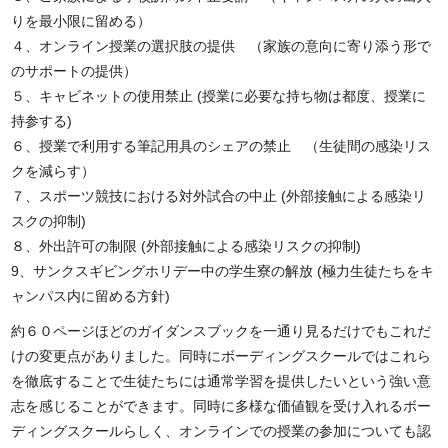
りを最小限に留める）
４、オンライン授業の選択肢の提供 （家族の意向に寄り添う形で
のサポートの提供）
５、キャビネットの使用禁止 (授業に必要な持ち物は都度、授業に
持参する)
６、授業で利用する筆記用具のシェアの禁止 （生徒間の感染リス
クを減らす）
７、スポーツ競技における対外試合の中止 (外部接触による感染リ
スクの抑制)
８、外出許可の制限 (外部接触による感染リスクの抑制)
9、サンクスギビングホリデー中の学生寮の解放 (極力生徒たちをキ
ャンパス内に留める方針)
約６０ページほどのガイダンスブックを一通り見るだけでもこれだ
けの変更点がありました。同時にボーディングスクールではこれら
を徹底することで生徒たちには通常学習を提供したいという強い意
志を感じることができます。同時に多様な価値観を受け入れるボー
ディングスクールらしく、オンラインでの授業の参加についても認