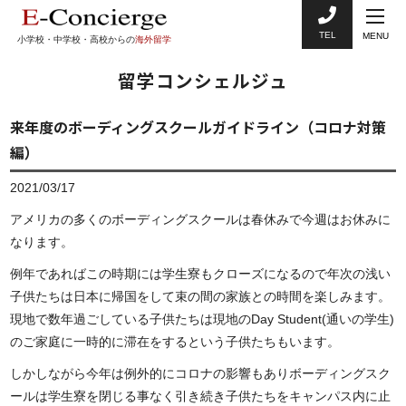
TEL
MENU
小学校・中学校・高校からの
海外留学
留学コンシェルジュ
来年度のボーディングスクールガイドライン（コロナ対策
編）
2021/03/17
アメリカの多くのボーディングスクールは春休みで今週はお休みに
なります。
例年であればこの時期には学生寮もクローズになるので年次の浅い
子供たちは日本に帰国をして束の間の家族との時間を楽しみます。
現地で数年過ごしている子供たちは現地のDay Student(通いの学生)
のご家庭に一時的に滞在をするという子供たちもいます。
しかしながら今年は例外的にコロナの影響もありボーディングスク
ールは学生寮を閉じる事なく引き続き子供たちをキャンパス内に止