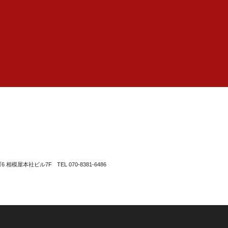
町6 相模屋本社ビル7F
TEL 070-8381-6486