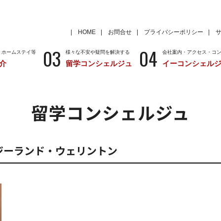
HOME
お問合せ
プライバシーポリシー
03
04
・ホームステイ等
様々な不安や疑問を解決する
会社案内・アクセス・コ
介
留学コンシェルジュ
イーコンシェル
学
いろいろな海外留学先
～国から留学先を考える
特徴
留学サポートの種類と料金
留学サポートの流
留学コンシェルジュ
クール
アメリカ
留学情報
学校情報
ニュージーランド
留学情報
学校情報
e ニュージーランド・ウェリントン