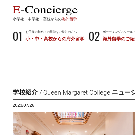
小学校・中学校・高校からの
海外留学
01
02
お子様の初めての留学をご検討の方へ
ボーディングスクール
小・中・高校からの海外留学
海外留学のご紹
長期留学
短期留
小学校・中学校・高校からの留学
留学サポートの
ボーディングスクールとは…
サマース
小学生からのボーディングスクール
中学生からのボーディングスクール
学校紹介 / Queen Margaret Colleg
高校生からのボーディングスクール
2023/07/26