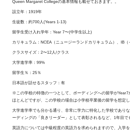
Queen Margaret Collegeの基本情報も載せておきます。。
設立年：1919年
生徒数：約700人(Years 1-13)
留学生受け入れ学年：Year 7〜(中学生以上)
カリキュラム：NCEA（ニュージーランドカリキュラム）、IB
クラスサイズ：2〜12人/クラス
大学進学率：99%
留学生％：25％
日本語が話せるスタッフ：有
※この学校の特徴の一つとして、ボーディングへの留学がYear7
ほとんどですが、この学校の場合は小学校卒業後の留学を想定し
大学進学率でも分かる通り、非常に学力に特化した学校でありな
ーディングの「良きリーダー」として表彰されるなど、1年目で
英語力については中級程度の英語力を求められますので、入学を希