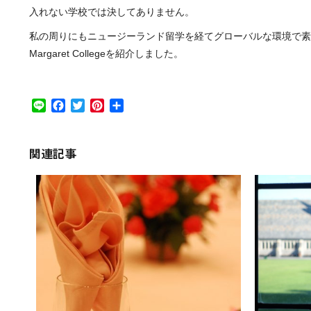
入れない学校では決してありません。
私の周りにもニュージーランド留学を経てグローバルな環境で素
Margaret Collegeを紹介しました。
Line
Facebook
Twitter
Pinterest
共
有
関連記事