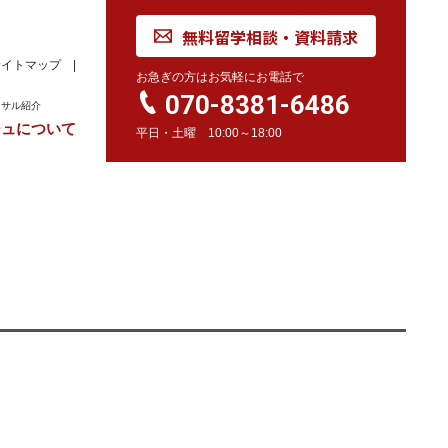
無料留学相談・資料請求
サイトマップ
お急ぎの方はお気軽にお電話で
070-8381-6486
ンサル紹介
ジュについて
平日・土曜 10:00～18:00
れ
学校訪問同行サービス
留学 Movie
カナダ
オーストラリア
留学情報
学校情報
留学情報
学校情報
スイス
留学情報
学校情報