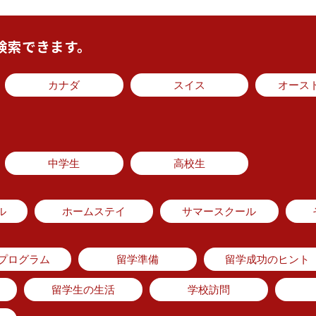
検索できます。
カナダ
スイス
オース
中学生
高校生
ル
ホームステイ
サマースクール
のプログラム
留学準備
留学成功のヒント
留学生の生活
学校訪問