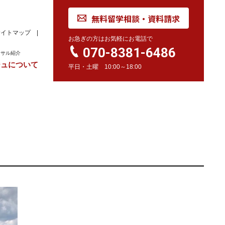
無料留学相談・資料請求
サイトマップ
お急ぎの方はお気軽にお電話で
070-8381-6486
ンサル紹介
ジュについて
平日・土曜 10:00～18:00
れ
学校訪問同行サービス
留学 Movie
カナダ
オーストラリア
留学情報
学校情報
留学情報
学校情報
スイス
留学情報
学校情報