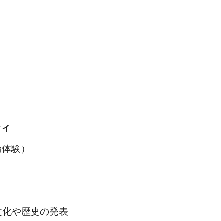
ティ
論体験）
文化や歴史の発表