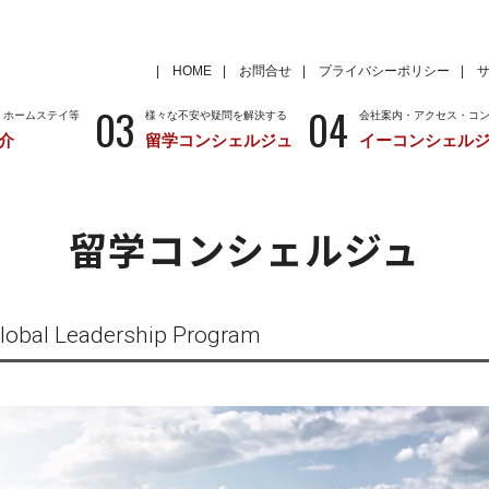
HOME
お問合せ
プライバシーポリシー
03
04
・ホームステイ等
様々な不安や疑問を解決する
会社案内・アクセス・コ
介
留学コンシェルジュ
イーコンシェル
学
いろいろな海外留学先
～国から留学先を考える
特徴
留学サポートの種類と料金
留学サポートの流
留学コンシェルジュ
クール
アメリカ
留学情報
学校情報
ニュージーランド
留学情報
学校情報
 Leadership Program