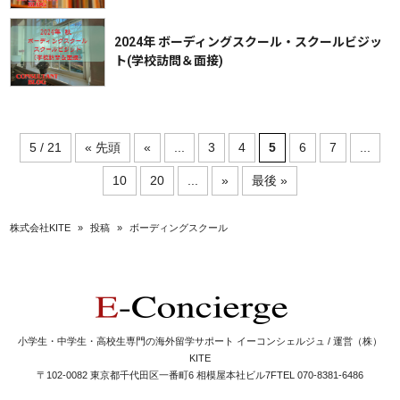
2024年 ボーディングスクール・スクールビジッ
ト(学校訪問＆面接)
5 / 21
« 先頭
«
...
3
4
5
6
7
...
10
20
...
»
最後 »
株式会社KITE
»
投稿
»
ボーディングスクール
小学生・中学生・高校生専門の海外留学サポート イーコンシェルジュ / 運営（株）
KITE
〒102-0082 東京都千代田区一番町6 相模屋本社ビル7F
TEL 070-8381-6486