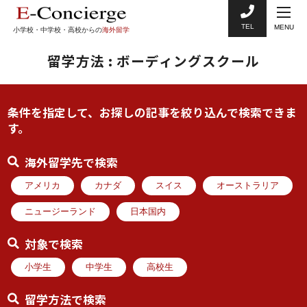
TEL
MENU
小学校・中学校・高校からの
海外留学
留学方法 : ボーディングスクール
条件を指定して、お探しの記事を絞り込んで検索できま
す。
海外留学先で検索
アメリカ
カナダ
スイス
オーストラリア
ニュージーランド
日本国内
対象で検索
小学生
中学生
高校生
留学方法で検索