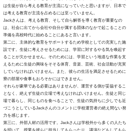
は生徒が自ら考える教育が主流になっていたと思いますが、日本で
は考える教育が主流を占めるには至っていません。
Jackさんは、考える教育、そして自ら解答を導く教育が重要なの
は、社会に出てから会社や自分が属する団体のなかで起こることの
準備を高校時代に始めることにあると言います。
第二に、主体的な教育をサポートするため学校としての充実した施
設です。生徒に考えさせるためには、学習に対するやる気を喚起す
ることが欠かせません。そのためには、学習という地道な作業を支
えるために生徒の興味をそそる体育、音楽、芸術、社会活動が充実
していなければいけません。また、彼らの生活を満足させるために
寮の部屋や食事もおろそかにはできません。
それらが豪華である必要はありませんが、運営する側が妥協するこ
となく、絶えず生徒の立場で考えなければいけません。生徒と同じ
場で暮らし、同じものを食べることで、生徒の気持ちに少しでも近
づこうとしているJackさんのコメントに学校運営者の絶え間ない努
力を感じます。
第三に、外部人材の活用です。Jackさんは学校外から多くの人たち
を招いて、授業を彼らに担当してもらったり、講演などもしてもら