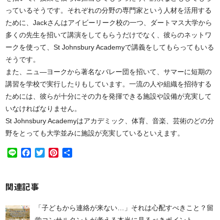
っているそうです。それぞれの分野の専門家という人材を活用する
ために、Jackさんはアイビーリーク校の一つ、ダートマス大学から
多くの先生を招いて講演をしてもらうだけでなく、彼らのネットワ
ークを使って、St Johnsbury Academyで講義をしてもらってもいる
そうです。
また、ニュ―ヨークから著名なバレー団を招いて、サマーに短期の
講習を学校で実行したりもしています。一流の人や組織を招待する
ためには、彼らが十分にその力を発揮できる施設や設備が充実して
いなければなりません。
St Johnsbury Academyはアカデミック、体育、音楽、芸術のどの分
野をとっても大学並みに施設が充実しているといえます。
Line
Facebook
Twitter
Pinterest
共
有
関連記事
「子どもから連絡が来ない…」それは心配すべきこと？留
学コンサルタントが考える本当に見るべきポイント