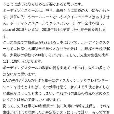
うことに熱心に取り組める必要があると思います。
ボーディングスクールは、中学、高校ともに規模の大小にかかわら
ず、担任の先生やホームルームというスタイルのクラスはありませ
ん。ボーディングスクールでクラスといえば、学年全体を指し、
class of 2018といえば、2018年6月に卒業した生徒全体を表しま
す。
クラス単位で学校生活が行われる日本に比べて、ボーディングスク
ールでは同窓生の和は学年単位となりその数は、小規模の学校で40
名、大規模の学校で200名くらいです。そして、先生対生徒の比率
は1：10以下になります。
ボーディングスクールの教育の質を支えているのは、先生の多さで
はないかと思います。
1人の先生が40人の生徒を相手にディスカッションやプレゼンテー
ションを行うとすれば、その効率は悪く、参加する生徒と参加しな
い生徒がどうしても出てしまい、それぞれの生徒の意見を求めると
いうことは極めて難しいと思います。
従って、先生は専ら40名程度の生徒に均等に情報を提供し、それを
生徒がどれほど理解したかを定期テストによって計り、もって学習