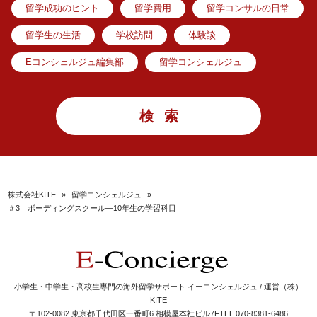
留学成功のヒント
留学費用
留学コンサルの日常
留学生の生活
学校訪問
体験談
Eコンシェルジュ編集部
留学コンシェルジュ
株式会社KITE
»
留学コンシェルジュ
»
＃3 ボーディングスクール―10年生の学習科目
小学生・中学生・高校生専門の海外留学サポート イーコンシェルジュ / 運営（株）
KITE
〒102-0082 東京都千代田区一番町6 相模屋本社ビル7F
TEL 070-8381-6486