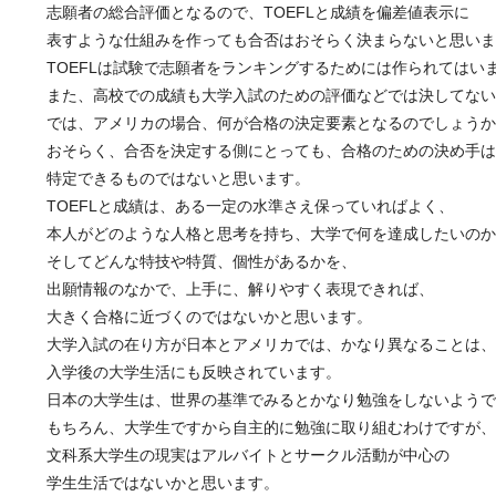
志願者の総合評価となるので、TOEFLと成績を偏差値表示に
表すような仕組みを作っても合否はおそらく決まらないと思いま
TOEFLは試験で志願者をランキングするためには作られてはい
また、高校での成績も大学入試のための評価などでは決してない
では、アメリカの場合、何が合格の決定要素となるのでしょうか
おそらく、合否を決定する側にとっても、合格のための決め手は
特定できるものではないと思います。
TOEFLと成績は、ある一定の水準さえ保っていればよく、
本人がどのような人格と思考を持ち、大学で何を達成したいのか
そしてどんな特技や特質、個性があるかを、
出願情報のなかで、上手に、解りやすく表現できれば、
大きく合格に近づくのではないかと思います。
大学入試の在り方が日本とアメリカでは、かなり異なることは、
入学後の大学生活にも反映されています。
日本の大学生は、世界の基準でみるとかなり勉強をしないようで
もちろん、大学生ですから自主的に勉強に取り組むわけですが、
文科系大学生の現実はアルバイトとサークル活動が中心の
学生生活ではないかと思います。