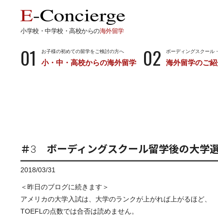
小学校・中学校・高校からの
海外留学
01
02
お子様の初めての留学をご検討の方へ
ボーディングスクール
小・中・高校からの海外留学
海外留学のご紹
長期留学
短期留
小学校・中学校・高校からの留学
留学サポートの
ボーディングスクールとは…
サマース
小学生からのボーディングスクール
中学生からのボーディングスクール
＃3 ボーディングスクール留学後の大学
高校生からのボーディングスクール
2018/03/31
＜昨日のブログに続きます＞
アメリカの大学入試は、大学のランクが上がれば上がるほど、
TOEFLの点数では合否は読めません。