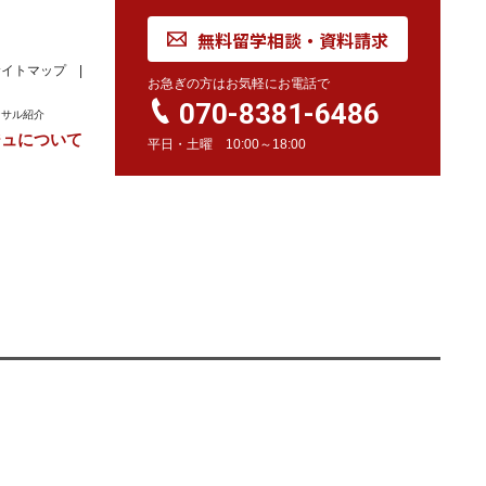
無料留学相談・資料請求
サイトマップ
お急ぎの方はお気軽にお電話で
070-8381-6486
ンサル紹介
ジュについて
平日・土曜 10:00～18:00
れ
学校訪問同行サービス
留学 Movie
カナダ
オーストラリア
留学情報
学校情報
留学情報
学校情報
スイス
留学情報
学校情報