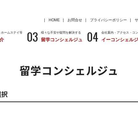
HOME
お問合せ
プライバシーポリシー
03
04
・ホームステイ等
様々な不安や疑問を解決する
会社案内・アクセス・コ
介
留学コンシェルジュ
イーコンシェル
学
いろいろな海外留学先
～国から留学先を考える
特徴
留学サポートの種類と料金
留学サポートの流
留学コンシェルジュ
クール
アメリカ
留学情報
学校情報
ニュージーランド
留学情報
学校情報
選択