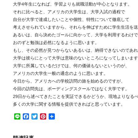
大学4年生になれば、学習よりも就職活動が中心となります。
それに比べると、アメリカの大学生は、大学入試の過程で
自分が大学で達成したいことや個性、特性について徹底して
考えさせられていますから、それらを伸ばすために学生生活を送
あるいは、自ら決めたゴールに向かって、大学を利用するわけで
おのずと勉強は必然になるように思います。
もし、その必然が見つからないあるいは、納得できないのであれ
大学は彼らにとって大学は意味のないところになってしまいます
大学に所属しているだけでは、何の価値もないというのが、
アメリカの大学生一般の通念のように思います。
今日から、アメリカへの学校訪問の旅を始めるのですが、
今回の訪問先は、ボーディングスクールではなく大学です。
29日から述べてきたことを実証できるかどうか、現地よりなる
多くの大学に関する情報を提供できればと思っています。
Line
Facebook
Twitter
Pinterest
共
有
関連記事