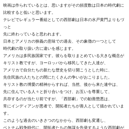
映画は作られているとは、思いますがその頻度数は日本の時代劇に
比較すると低いと思います。
テレビでレギュラー番組としての西部劇は日本の水戸黄門よりもづ
っと
先に終わっていると思われます。
日本とアメリカの狭義の意味での過去、その象徴の一つとして
時代劇の取り扱い方に違いを感じます。
アメリカは多民族国家です。彼らを取りまとめている大きな概念が
キリスト教ですが、ヨーロッパから移民してきた人達が、
アメリカで自分たちの新たな歴史を切り開こうとした時に、
先住民族の人たちとの間にたくさんの争いがおこりました。
キリスト教の博愛の精神からすれば、当然、後から来た連中は、
先に住んでいる人々と折り合いをつけ、お互いを尊重して、
共存するのが当たり前ですが、「西部劇」での勧善懲悪は、
常にインディアンが悪者で、開拓者たちが善人として描かれていま
す。
このような過去のいきさつのなかから、西部劇も変遷し、
ベトナム戦争時代に、開拓者たちの無謀を告発するような西部劇が