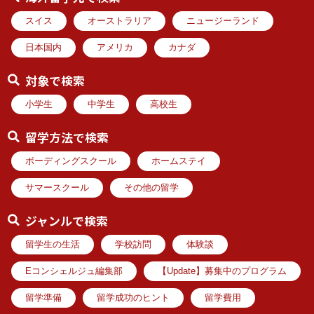
スイス
オーストラリア
ニュージーランド
日本国内
アメリカ
カナダ
対象で検索
小学生
中学生
高校生
留学方法で検索
ボーディングスクール
ホームステイ
サマースクール
その他の留学
ジャンルで検索
留学生の生活
学校訪問
体験談
Eコンシェルジュ編集部
【Update】募集中のプログラム
留学準備
留学成功のヒント
留学費用