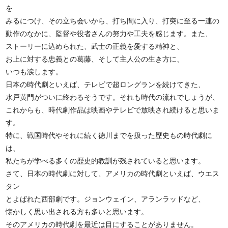
を
みるにつけ、その立ち会いから、打ち間に入り、打突に至る一連の
動作のなかに、監督や役者さんの努力や工夫を感じます。また、
ストーリーに込められた、武士の正義を愛する精神と、
お上に対する忠義との葛藤、そして主人公の生き方に、
いつも涙します。
日本の時代劇といえば、テレビで超ロングランを続けてきた、
水戸黄門がついに終わるそうです。それも時代の流れでしょうが、
これからも、時代劇作品は映画やテレビで放映され続けると思いま
す。
特に、戦国時代やそれに続く徳川までを扱った歴史もの時代劇に
は、
私たちが学べる多くの歴史的教訓が残されていると思います。
さて、日本の時代劇に対して、アメリカの時代劇といえば、ウエス
タン
とよばれた西部劇です。ジョンウェイン、アランラッドなど、
懐かしく思い出される方も多いと思います。
そのアメリカの時代劇を最近は目にすることがありません。