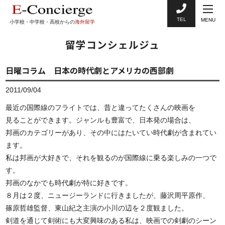
TEL
MENU
小学校・中学校・高校からの
海外留学
留学コンシェルジュ
日曜コラム 日本の時代劇とアメリカの西部劇
2011/09/04
最近の国際線のフライトでは、昔と違ってたくさんの映画を
見ることができます。ジャンルも豊富で、日本発の場合は、
邦画のカテゴリーがあり、その中にはたいてい時代劇が含まれてい
ます。
私は邦画が大好きで、それを観るのが国際線に乗る楽しみの一つで
す。
邦画のなかでも時代劇が特に好きです。
８月は２度、ニュージーランドに行きましたが、藤沢周平原作、
篠原哲雄監督、東山紀之主演の小川の辺を２度観ました。
剣道を通じて剣術にも大変興味のある私は、映画での剣劇のシーン