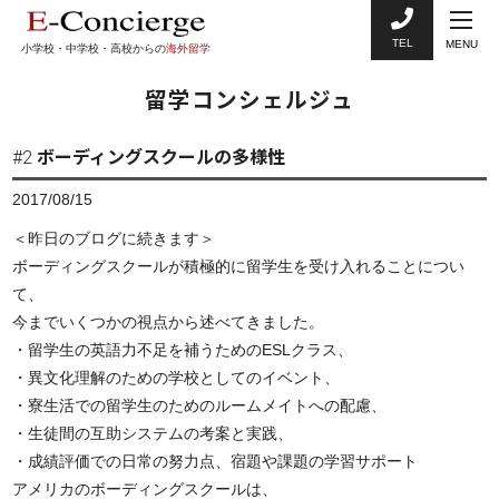
TEL
MENU
小学校・中学校・高校からの
海外留学
留学コンシェルジュ
#2 ボーディングスクールの多様性
2017/08/15
＜昨日のブログに続きます＞
ボーディングスクールが積極的に留学生を受け入れることについ
て、
今までいくつかの視点から述べてきました。
・留学生の英語力不足を補うためのESLクラス、
・異文化理解のための学校としてのイベント、
・寮生活での留学生のためのルームメイトへの配慮、
・生徒間の互助システムの考案と実践、
・成績評価での日常の努力点、宿題や課題の学習サポート
アメリカのボーディングスクールは、