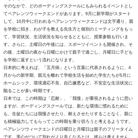
そのなかで、どのボーディングスクールにもみられるイベントとし
てペアレンツウィークエンドがあります。9月に新学期がスタート
して、10月中に行われるペアレンツウィークエンドは文字通り、親
を学校に招き、わが子を教える先生方と個別のミーティングをもっ
て、学習状況、生活状況を知らせるとともに、授業参観も行いま
す。さらに、土曜日の午後には、スポーツイベントも開催され、そ
の後、土曜日の夜から日曜にかけて親子で過ごし、月曜日に子ども
を学校に返すという流れになります。
日本的に考えれば、「五月病」という言葉に代表されるように、4
月からの新学期、親元を離れて学校生活を始めた学生たちが5月に
ホームシック、環境適応不良、自己嫌悪など、不安定な生活状況に
陥ることが多い時期です。
日本では、この時期は「忍耐」、「我慢」が重視されるように思い
ますが、ボーディングスクールでは、新たな環境に慣れるために
も、生徒たちには我慢させたり、耐えさせたりすることなく、親に
も積極協力してもらってこの時期を乗り切ろうと考えるようです。
ペアレンツウィークエンドの日曜日と月曜日は親子のフリータイム
です。里心がついて別れがより辛くなるとは、彼らは考えません。