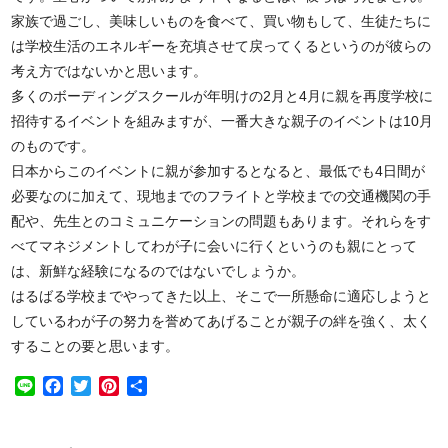
家族で過ごし、美味しいものを食べて、買い物もして、生徒たちに
は学校生活のエネルギーを充填させて戻ってくるというのが彼らの
考え方ではないかと思います。
多くのボーディングスクールが年明けの2月と4月に親を再度学校に
招待するイベントを組みますが、一番大きな親子のイベントは10月
のものです。
日本からこのイベントに親が参加するとなると、最低でも4日間が
必要なのに加えて、現地までのフライトと学校までの交通機関の手
配や、先生とのコミュニケーションの問題もあります。それらをす
べてマネジメントしてわが子に会いに行くというのも親にとって
は、新鮮な経験になるのではないでしょうか。
はるばる学校までやってきた以上、そこで一所懸命に適応しようと
しているわが子の努力を誉めてあげることが親子の絆を強く、太く
することの要と思います。
Line
Facebook
Twitter
Pinterest
共
有