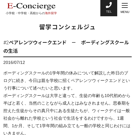
TEL
MENU
小学校・中学校・高校からの
海外留学
留学コンシェルジュ
#2ペアレンツウィークエンド － ボーディングスクール
の生活
2016/07/12
ボーディングスクールの1学年間の休みについて解説した昨日のブ
ログに続き、今日は親を学校に招くペアレンツウィークエンドとい
う行事について述べたいと思います。
ボーディングスクールは大学と違って、生徒の年齢も10代初めから
半ばと若く、当然のことながら成人とはみなされません。思春期を
控えた生徒からその真只中にある生徒たちが、ウィークデイは一般
社会から離れた学校という社会で生活をするわけですから、1週
間、1か月、そして1学年間の組み立ても一般の学校と同じわけには
いきません。