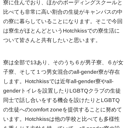
寮に住んでおり、ほかのボーディングスクールと
比べても非常に高い割合の生徒がキャンパスの中
の寮に暮らしていることになります。そこで今回
は寮生がほとんどというHotchkissでの寮生活に
ついて皆さんと共有したいと思います。
寮は全部で13あり、そのうち６が男子寮、６が女
子寮、そして１つ男女混合のall-gender寮が存在
します。Hotchkissでは近年all-gender寮やall-
genderトイレを設置したりLGBTQクラブの生徒
同士で話し合いをする機会を設けたりとLGBTQ
の生徒へのcomfort zoneを提供することに努めて
います。Hotchkissは他の学校と比べても多様性