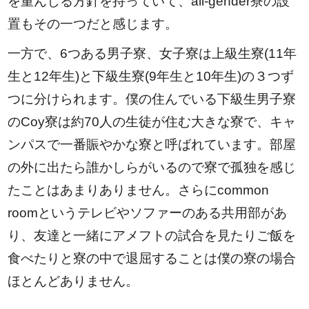
を重んじる方針を持っていて、all-gender寮の設
置もその一つだと感じます。
一方で、6つある男子寮、女子寮は上級生寮(11年
生と12年生)と下級生寮(9年生と10年生)の３つず
つに分けられます。僕の住んでいる下級生男子寮
のCoy寮は約70人の生徒が住む大きな寮で、キャ
ンパスで一番賑やかな寮と呼ばれています。部屋
の外に出たら誰かしらがいるので寮で孤独を感じ
たことはあまりありません。さらにcommon
roomというテレビやソファーのある共用部があ
り、友達と一緒にアメフトの試合を見たりご飯を
食べたりと寮の中で退屈することは僕の寮の場合
ほとんどありません。