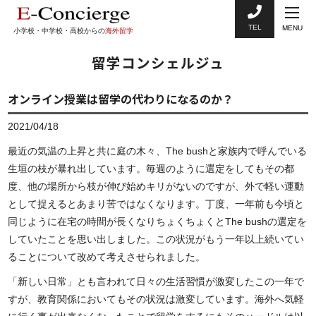
TEL
MENU
小学校・中学校・高校からの
海外留学
留学コンシェルジュ
オンライン授業は留学の代わりになるのか？
2021/04/18
最近の気温の上昇と共に庭の木々、The bushと家族内で呼んでいる
生垣の枝が暴れ出しています。毎週のように選定をしてもその都
度、他の場所から枝が伸び始めキリがないのですが、外で軽い運動
として捉えるとあまり苦ではなくなります。丁度、一年前も今頃と
同じように在宅の時間が長くなりちょくちょくとThe bushの選定を
していたことを思い出しました。この状況がもう一年以上続いてい
ることについて改めて考えさせられました。
「新しい日常」とも言われて日々の生活習慣が激変したこの一年で
すが、教育関係においてもその状況は激変しています。海外へ気軽