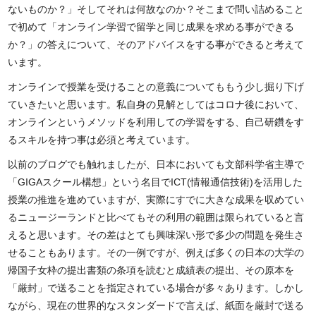
ないものか？」そしてそれは何故なのか？そこまで問い詰めること
で初めて「オンライン学習で留学と同じ成果を求める事ができる
か？」の答えについて、そのアドバイスをする事ができると考えて
います。
オンラインで授業を受けることの意義についてももう少し掘り下げ
ていきたいと思います。私自身の見解としてはコロナ後において、
オンラインというメソッドを利用しての学習をする、自己研鑽をす
るスキルを持つ事は必須と考えています。
以前のブログでも触れましたが、日本においても文部科学省主導で
「GIGAスクール構想」という名目でICT(情報通信技術)を活用した
授業の推進を進めていますが、実際にすでに大きな成果を収めてい
るニュージーランドと比べてもその利用の範囲は限られていると言
えると思います。その差はとても興味深い形で多少の問題を発生さ
せることもあります。その一例ですが、例えば多くの日本の大学の
帰国子女枠の提出書類の条項を読むと成績表の提出、その原本を
「厳封」で送ることを指定されている場合が多々あります。しかし
ながら、現在の世界的なスタンダードで言えば、紙面を厳封で送る