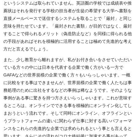
というシステムは取られていません。英語圏の学校では成績表や推
薦状はそれを発行する学校の担当者が生徒の希望する大学へ書類を
直接メールベースで送信するシステムを取ることで「厳封」と同じ
意味を持たせています。「厳封された書類」が目的ではなく、厳封
することで得られるメリット（偽造防止など）を同様に得られる他
の手段があればそれを積極的に活用することは極めて先進的な考え
方だと言えるでしょう。
また、少し教育から離れますが、私がお付き合いをさせていただい
ている方々の中には日本を代表する企業で働く方がいる一方で
GAFAなどの世界規模の企業で働く方々もいらっしゃいます。一概
に比較をする事はできませんが、世界規模の企業で働く人たちは事
務処理のために出社をするなどの事例は稀なようです。そのような
事例がある事に驚きを持つ方さえいらっしゃいます。これが意味す
るところは、オンラインでできる事を積極的にオンライン化してし
まおうという流れです。そして同時にオンライン、オフラインとい
うプラットフォームの違いに関わらず仕事に対する高いパフォーマ
ンスをこれらの先進的な企業では求められるという事とも言えると
思います。さらにその流れがコロナ終結後に加速する事があって