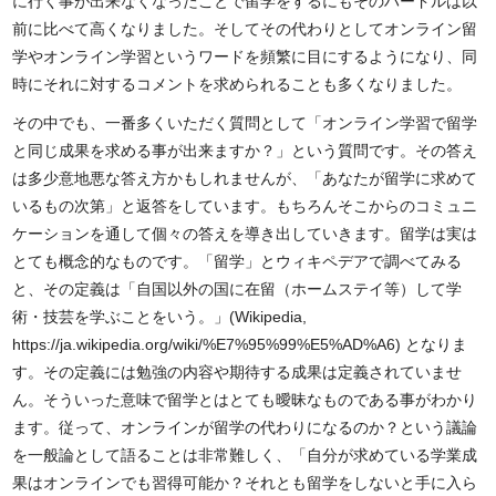
に行く事が出来なくなったことで留学をするにもそのハードルは以
前に比べて高くなりました。そしてその代わりとしてオンライン留
学やオンライン学習というワードを頻繁に目にするようになり、同
時にそれに対するコメントを求められることも多くなりました。
その中でも、一番多くいただく質問として「オンライン学習で留学
と同じ成果を求める事が出来ますか？」という質問です。その答え
は多少意地悪な答え方かもしれませんが、「あなたが留学に求めて
いるもの次第」と返答をしています。もちろんそこからのコミュニ
ケーションを通して個々の答えを導き出していきます。留学は実は
とても概念的なものです。「留学」とウィキペデアで調べてみる
と、その定義は「自国以外の
国
に在留（
ホームステイ
等）して
学
術
・技芸を学ぶことをいう。」(Wikipedia,
https://ja.wikipedia.org/wiki/%E7%95%99%E5%AD%A6) となりま
す。その定義には勉強の内容や期待する成果は定義されていませ
ん。そういった意味で留学とはとても曖昧なものである事がわかり
ます。従って、オンラインが留学の代わりになるのか？という議論
を一般論として語ることは非常難しく、「自分が求めている学業成
果はオンラインでも習得可能か？それとも留学をしないと手に入ら