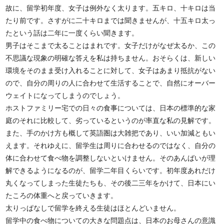
故に、留学初年度、女子は例外なく太ります。五キロ、十キロは当
たり前です。さすがに二十キロまでは聞きませんが、十五キロ太っ
たという話は二年に一度くらい聞きます。
男子はそこまで太ることはまれです。女子だけがなぜ太るか、この
不思議な現象の明確な答えを私は持ちません。おそらくは、新しい
環境をそのまま受け入れることに対して、女子はあまり抵抗がない
ので、自分の周りの人に合わせて生活することで、自然にオーバー
ウェイトになってしまうのでしょう。
ホストファミリー宅での日々の食事については、日本の標準的な家
庭のそれに比較して、劣っているというのが率直な私の見解です。
また、手のかけ方も概して英語圏は大雑把であり、いい加減ともい
えます。それゆえに、留学生は周りに合わせるのではなく、自分の
体に合わせて食べ物を調整しないといけません。そのあんばいが理
解できるようになるのが、留学二年目くらいです。初年度あれだけ
丸くなってしまった生徒たちも、その後二三年をかけて、日本にい
たころの体重へと戻っていきます。
太りっぱなしで留学を終える生徒はほとんどいません。
留学中の食べ物についての大きな問題点は、日本のお母さんの意識