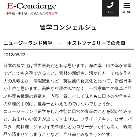
TEL
MENU
小学校・中学校・高校からの
海外留学
留学コンシェルジュ
ニュージーランド留学 － ホストファミリーでの食事
2012/08/23
日本の食文化は世界最高だと私は思います。海の幸、山の幸が豊富
でどこでも入手できること、素材の新鮮さ、活かし方、それを作る
人の几帳面さ、清潔観念など、英語圏の食文化と比べて、断然日本
が上位と思います。高級な料理のみでなく、一般家庭での食卓に並
ぶ料理も種類の豊富さ、内容、質、そして味ともに日本のお母さん
の料理的手腕は、世界一といえるのではないでしょうか。
ニュージーランド留学をした生徒に日常の食事のことを聞いてみる
と、あまりいい答えが返ってきません。フライドチキン、ピザ、パ
スタ、肉料理、ジャガイモ料理などカロリーがいかにも高く、既製
品で済ませてしまうことなど、当り前とみな言うのです。