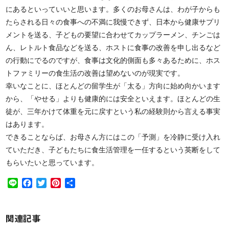
にあるといっていいと思います。多くのお母さんは、わが子からも
たらされる日々の食事への不満に我慢できず、日本から健康サプリ
メントを送る、子どもの要望に合わせてカップラーメン、チンごは
ん、レトルト食品などを送る、ホストに食事の改善を申し出るなど
の行動にでるのですが、食事は文化的側面も多々あるために、ホス
トファミリーの食生活の改善は望めないのが現実です。
幸いなことに、ほとんどの留学生が「太る」方向に始め向かいます
から、「やせる」よりも健康的には安全といえます。ほとんどの生
徒が、三年かけて体重を元に戻すという私の経験則から言える事実
はあります。
できることならば、お母さん方にはこの「予測」を冷静に受け入れ
ていただき、子どもたちに食生活管理を一任するという英断をして
もらいたいと思っています。
Line
Facebook
Twitter
Pinterest
共
有
関連記事